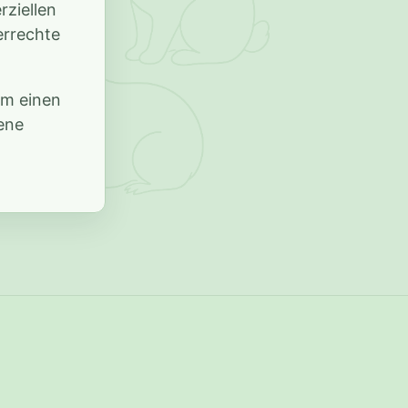
rziellen
errechte
um einen
ene