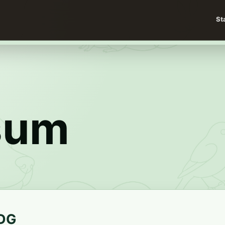
St
sum
DDG