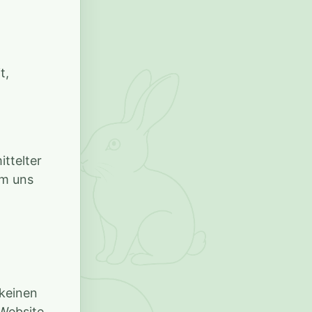
t,
ttelter
em uns
 keinen
 Website