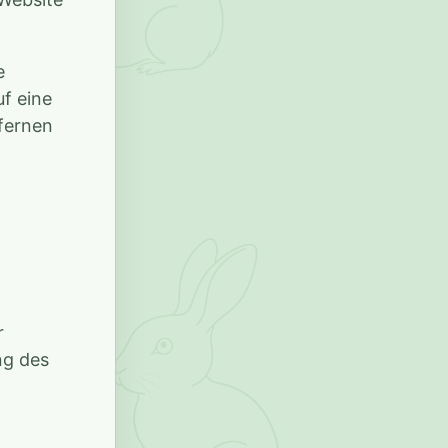
e
uf eine
fernen
r
ng des