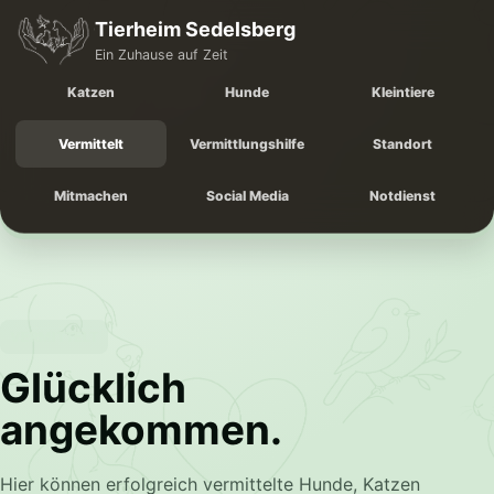
Tierheim Sedelsberg
Ein Zuhause auf Zeit
Katzen
Hunde
Kleintiere
Vermittelt
Vermittlungshilfe
Standort
Mitmachen
Social Media
Notdienst
VERMITTELT
Glücklich
angekommen.
Hier können erfolgreich vermittelte Hunde, Katzen